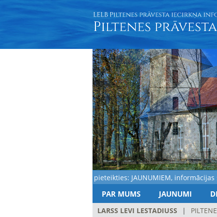
Aicinām pieteikties: JAUNUMIEM, informācijas saņ
PAR MUMS
JAUNUMI
D
LARSS LEVI LESTADIUSS
|
PILTENE