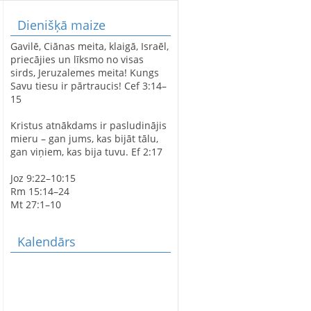
Dienišķā maize
LATVIJAS SIMTGADEI
Gavilē, Ciānas meita, klaigā, Israēl,
VELTĪTS
priecājies un līksmo no visas
DIEVKALPOJUMS
sirds, Jeruzalemes meita! Kungs
SPĀRES BAZNĪCĀ
Savu tiesu ir pārtraucis! Cef 3:14–
15
Kristus atnākdams ir pasludinājis
SPĀRES EVAŅĢĒLISKI
mieru – gan jums, kas bijāt tālu,
LUTERISKAJAI BAZNĪCAI
gan viņiem, kas bija tuvu. Ef 2:17
360
Joz 9:22–10:15
Rm 15:14–24
Mt 27:1–10
AVE MARIS STELLA
Kalendārs