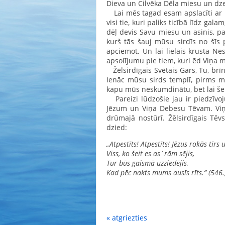
Dieva un Cilvēka Dēla miesu un dze
Lai mēs tagad esam apslacīti ar p
visi tie, kuri paliks ticībā līdz ga
dēļ devis Savu miesu un asinis, p
kurš tās šauj mūsu sirdīs no šīs
apciemot. Un lai lielais krusta N
apsolījumu pie tiem, kuri ēd Viņa m
Žēlsirdīgais Svētais Gars, Tu, brī
Ienāc mūsu sirds templī, pirms m
kapu mūs neskumdinātu, bet lai še
Pareizi lūdzošie jau ir piedzīvo
Jēzum un Viņa Debesu Tēvam. Viņš
drūmajā nostūrī. Žēlsirdīgais Tēv
dzied:
„Atpestīts! Atpestīts! Jēzus rokās tīrs u
Viss, ko šeit es as`rām sējis,
Tur būs gaismā uzziedējis,
Kad pēc nakts mums ausīs rīts.” (546.
Ām
« atgriezties