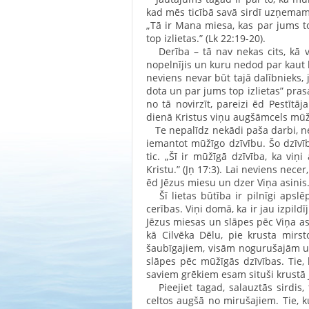
kad mēs ticībā savā sirdī uzņemam
„Tā ir Mana miesa, kas par jums to
top izlietas.” (Lk 22:19-20).
Derība – tā nav nekas cits, kā v
nopelnījis un kuru nedod par kaut 
neviens nevar būt tajā dalībnieks, 
dota un par jums top izlietas” pras
no tā novirzīt, pareizi ēd Pestīt
dienā Kristus viņu augšāmcels mūžī
Te nepalīdz nekādi paša darbi, nedz
iemantot mūžīgo dzīvību. Šo dzīvīb
tic. „Šī ir mūžīgā dzīvība, ka viņi 
Kristu.” (Jņ 17:3). Lai neviens nece
ēd Jēzus miesu un dzer Viņa asinis
Šī lietas būtība ir pilnīgi apslē
cerības. Viņi domā, ka ir jau izpil
Jēzus miesas un slāpes pēc Viņa as
kā Cilvēka Dēlu, pie krusta mirs
šaubīgajiem, visām nogurušajām un
slāpes pēc mūžīgās dzīvības. Tie,
saviem grēkiem esam situši krustā 
Pieejiet tagad, salauztās sirdis, 
celtos augšā no mirušajiem. Tie, kur