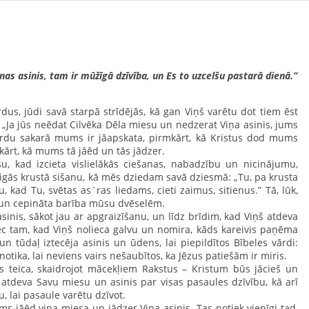
 asinis, tam ir mūžīgā dzīvība, un Es to uzcelšu pastarā dienā.”
us, jūdi savā starpā strīdējās, kā gan Viņš varētu dot tiem ēst
: „Ja jūs neēdat Cilvēka Dēla miesu un nedzerat Viņa asinis, jums
 vārdu sakarā mums ir jāapskata, pirmkārt, kā Kristus dod mums
kārt, kā mums tā jāēd un tās jādzer.
ad izcieta vislielākās ciešanas, nabadzību un nicinājumu,
gās krustā sišanu, kā mēs dziedam savā dziesmā: „Tu, pa krusta
 kad Tu, svētas as`ras liedams, cieti zaimus, sitienus.” Tā, lūk,
 un cepināta barība mūsu dvēselēm.
sinis, sākot jau ar apgraizīšanu, un līdz brīdim, kad Viņš atdeva
ēc tam, kad Viņš nolieca galvu un nomira, kāds kareivis paņēma
 tūdaļ iztecēja asinis un ūdens, lai piepildītos Bībeles vārdi:
 notika, lai neviens vairs nešaubītos, ka Jēzus patiešām ir miris.
s teica, skaidrojot mācekļiem Rakstus – Kristum būs jācieš un
 atdeva Savu miesu un asinis par visas pasaules dzīvību, kā arī
, lai pasaule varētu dzīvot.
 jāēd viņa miesa un jādzer Viņa asinis. Tas notiek vienīgi tad,