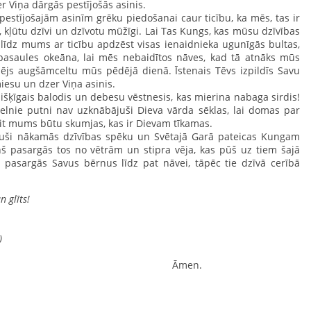
r Viņa dārgās pestījošās asinis.
estījošajām asinīm grēku piedošanai caur ticību, ka mēs, tas ir
lam, kļūtu dzīvi un dzīvotu mūžīgi. Lai Tas Kungs, kas mūsu dzīvības
alīdz mums ar ticību apdzēst visas ienaidnieka ugunīgās bultas,
 pasaules okeāna, lai mēs nebaidītos nāves, kad tā atnāks mūs
esējs augšāmceltu mūs pēdējā dienā. Īstenais Tēvs izpildīs Savu
iesu un dzer Viņa asinis.
nišķīgais balodis un debesu vēstnesis, kas mierina nabaga sirdis!
elnie putni nav uzknābājuši Dieva vārda sēklas, lai domas par
it mums būtu skumjas, kas ir Dievam tīkamas.
juši nākamās dzīvības spēku un Svētajā Garā pateicas Kungam
 pasargās tos no vētrām un stipra vēja, kas pūš uz tiem šajā
s pasargās Savus bērnus līdz pat nāvei, tāpēc tie dzīvā cerībā
n glīts!
)
en.