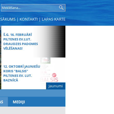
SĀKUMS
|
KONTAKTI
|
LAPAS KARTE
Š.G. 16. FEBRUĀRĪ
PILTENES EV.LUT.
DRAUDZES PADOMES
VĒLĒŠANAS!
12. OKTOBRĪ JAUNIEŠU
KORIS "BALSIS"
PILTENES EV. LUT.
BAZNĪCĀ
Jaunumi
MŪŽĪBAS SVĒTDIENAS
AS
MEDIJI
DIEVKALPOJUMS
SPĀRES BAZNĪCĀ