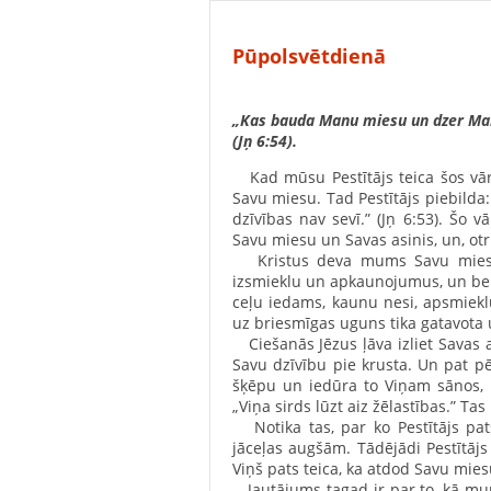
Pūpolsvētdienā
„Kas bauda Manu miesu un dzer Manas
(Jņ 6:54).
Kad mūsu Pestītājs teica šos vārd
Savu miesu. Tad Pestītājs piebilda
dzīvības nav sevī.” (Jņ 6:53). Šo
Savu miesu un Savas asinis, un, otr
Kristus deva mums Savu miesu, k
izsmieklu un apkaunojumus, un bei
ceļu iedams, kaunu nesi, apsmieklu,
uz briesmīgas uguns tika gatavota
Ciešanās Jēzus ļāva izliet Savas a
Savu dzīvību pie krusta. Un pat p
šķēpu un iedūra to Viņam sānos, un
„Viņa sirds lūzt aiz žēlastības.” Tas
Notika tas, par ko Pestītājs pat
jāceļas augšām. Tādējādi Pestītājs
Viņš pats teica, ka atdod Savu miesu
Jautājums tagad ir par to, kā mums