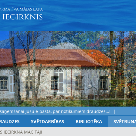
emšanai Jūsu e-pastā, par notikumiem draudzēs...!
RAUDZES
SVĒTDARBĪBAS
BIBLIOTĒKA
SVĒTRUN
S IECIRKŅA MĀCĪTĀJI