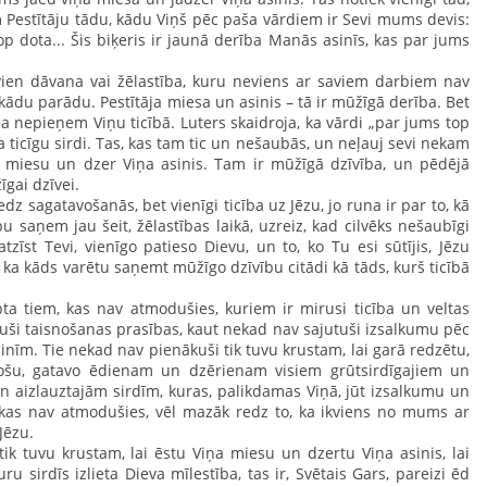
 Pestītāju tādu, kādu Viņš pēc paša vārdiem ir Sevi mums devis:
p dota... Šis biķeris ir jaunā derība Manās asinīs, kas par jums
ien dāvana vai žēlastība, kuru neviens ar saviem darbiem nav
kādu parādu. Pestītāja miesa un asinis – tā ir mūžīgā derība. Bet
ja nepieņem Viņu ticībā. Luters skaidroja, ka vārdi „par jums top
a ticīgu sirdi. Tas, kas tam tic un nešaubās, un neļauj sevi nekam
āja miesu un dzer Viņa asinis. Tam ir mūžīgā dzīvība, un pēdējā
gai dzīvei.
 sagatavošanās, bet vienīgi ticība uz Jēzu, jo runa ir par to, kā
u saņem jau šeit, žēlastības laikā, uzreiz, kad cilvēks nešaubīgi
atzīst Tevi, vienīgo patieso Dievu, un to, ko Tu esi sūtījis, Jēzu
r, ka kāds varētu saņemt mūžīgo dzīvību citādi kā tāds, kurš ticībā
.
pta tiem, kas nav atmodušies, kuriem ir mirusi ticība un veltas
dījuši taisnošanas prasības, kaut nekad nav sajutuši izsalkumu pēc
inīm. Tie nekad nav pienākuši tik tuvu krustam, lai garā redzētu,
tošu, gatavo ēdienam un dzērienam visiem grūtsirdīgajiem un
 aizlauztajām sirdīm, kuras, palikdamas Viņā, jūt izsalkumu un
 kas nav atmodušies, vēl mazāk redz to, ka ikviens no mums ar
Jēzu.
tik tuvu krustam, lai ēstu Viņa miesu un dzertu Viņa asinis, lai
u sirdīs izlieta Dieva mīlestība, tas ir, Svētais Gars, pareizi ēd