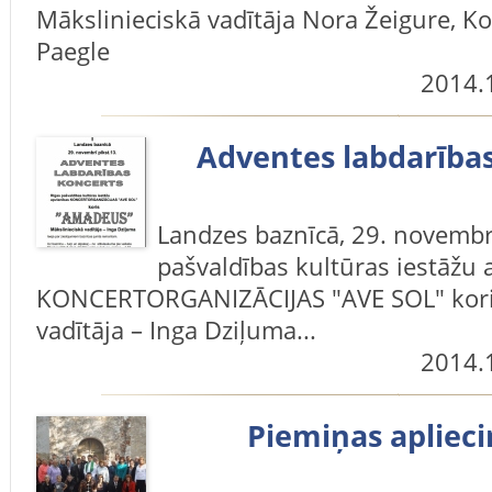
Mākslinieciskā vadītāja Nora Žeigure, K
Paegle
2014.
Adventes labdarība
Landzes baznīcā, 29. novembrī
pašvaldības kultūras iestāžu 
KONCERTORGANIZĀCIJAS "AVE SOL" koris
vadītāja – Inga Dziļuma...
2014.
Piemiņas apliec