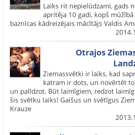
Laiks rit nepielūdzami, gads
apritēja 10 gadi, kopš mūžībā
baznīcas kādreizējais mācītājs Valdis Amo
2014.
Otrajos Ziema
Land
Ziemassvētki ir laiks, kad sa
katram ir dots, un novērtēt to
un palīdzot. Būt laimīgiem, redzot laimīg
šis svētku laiks! Gaišus un svētīgus Zie
Krauze
2013.