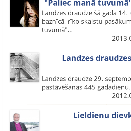
"Paliec manā tuvumā"
Landzes draudze šā gada 14. 
baznīcā, rīko skaistu pasāku
tuvumā"...
2013.
Landzes draudzes 
Landzes draudze 29. septembr
pastāvēšanas 445 gadadienu.
2012.
Lieldienu die