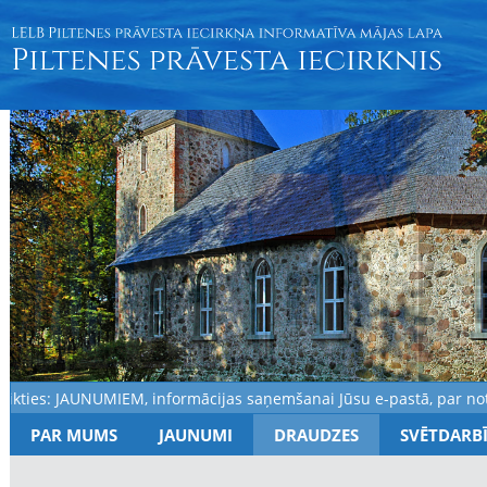
ies: JAUNUMIEM, informācijas saņemšanai Jūsu e-pastā, par notiku
PAR MUMS
JAUNUMI
DRAUDZES
SVĒTDARB