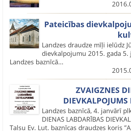
2016.
Pateicības dievkalpo
kul
Landzes draudze mīļi ielūdz J
dievkalpojumu 2015. gada 5. jū
Landzes baznīcā...
2015.
ZVAIGZNES D
DIEVKALPOJUMS 
Landzes baznīcā, 4. janvārī p
DIENAS LABDARĪBAS DIEVKALP
Talsu Ev. Lut. baznīcas draudzes koris 