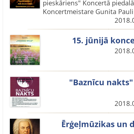
pieskāriens" Koncertā piedal
Koncertmeistare Gunita Paul
2018.
15. jūnijā konc
2018.
"Baznīcu nakts"
2018.
Ērģeļmūzikas un 