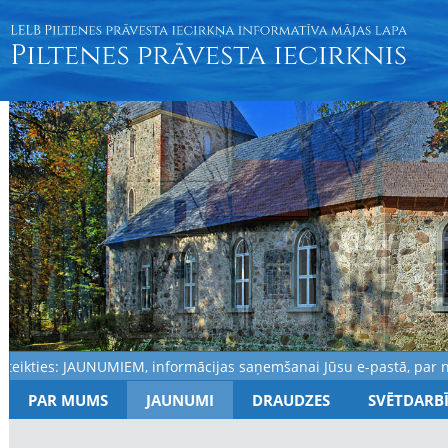
kties: JAUNUMIEM, informācijas saņemšanai Jūsu e-pastā, par noti
PAR MUMS
JAUNUMI
DRAUDZES
SVĒTDARB