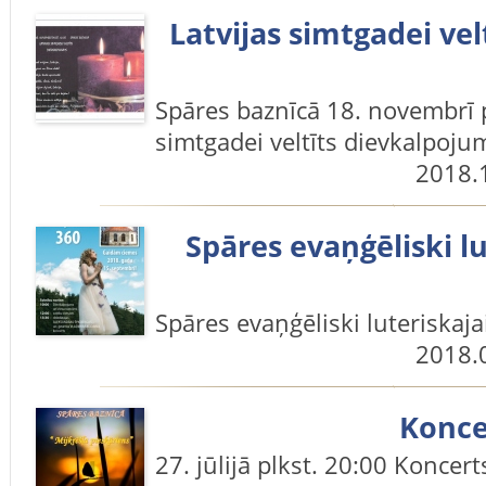
Latvijas simtgadei ve
Spāres baznīcā 18. novembrī p
simtgadei veltīts dievkalpoju
2018.
Spāres evaņģēliski lu
Spāres evaņģēliski luteriskaja
2018.
Konce
27. jūlijā plkst. 20:00 Koncert