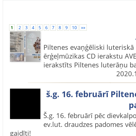
1
2
3
4
5
6
7
8
9
10
»»
Piltenes evaņģēliski luteriskā
ērģeļmūzikas CD ierakstu AV
ierakstīts Piltenes luterāņu b
2020.
š.g. 16. februārī Pilte
p
Š.g. 16. februārī pēc dievkalp
ev.lut. draudzes padomes vēlē
gaidīti!