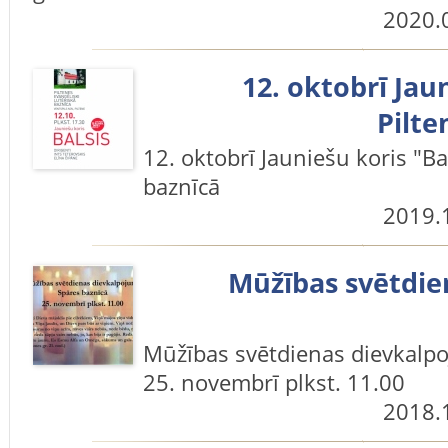
2020.
12. oktobrī Jau
Pilte
12. oktobrī Jauniešu koris "Bal
baznīcā
2019.
Mūžības svētdie
Mūžības svētdienas dievkalp
25. novembrī plkst. 11.00
2018.