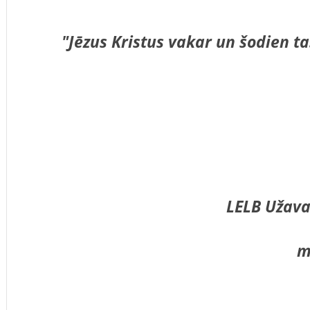
"Jēzus Kristus vakar un šodien ta
/Ebr 1
LELB Užava
m