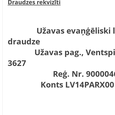
Draudzes rekvizīti
Užavas evaņģēliski lu
draudze
Užavas pag., Ventspils 
3627
Reģ. Nr. 9000046
Konts LV14PARX0015