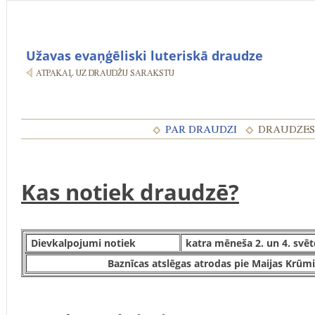
Užavas evaņģēliski luteriskā draudze
Kas notiek draudzē?
Dievkalpojumi notiek
katra mēneša 2. un 4. svēt
Baznīcas atslēgas atrodas pie Maijas Krū