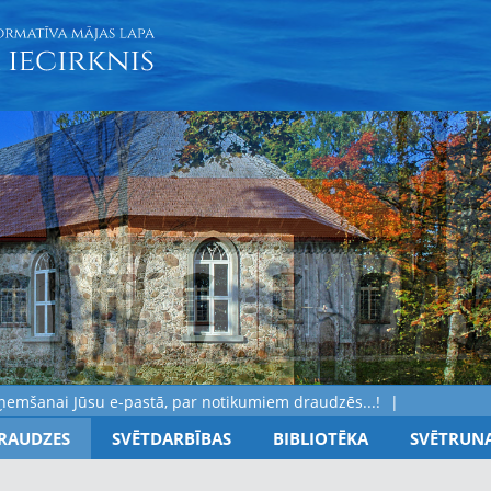
nai Jūsu e-pastā, par notikumiem draudzēs...!
RAUDZES
SVĒTDARBĪBAS
BIBLIOTĒKA
SVĒTRUN