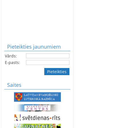
Pieteikties jaunumiem
Vārds:
E-pasts:
Pieteikties
Saites