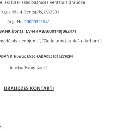
ēliski luteriskās baznīcas Ventspils draudze
irgus iela 4, Ventspils, LV-3601
Reģ. Nr.
90000321841
ANK konts: LV44HABA000140J062471
Ikgadējais ziedojums”, “Ziedojums jauniešu darbam”)
DBANK konts: LV36HABA0551015279294
(mērķis “Remontam”)
DRAUDZES KONTAKTI
00