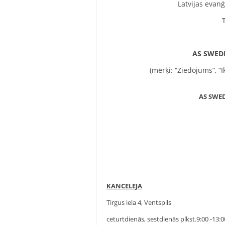
Latvijas evanģ
T
AS SWEDB
(mērķi: “Ziedojums”, “
AS SWE
KANCELEJA
Tirgus iela 4, Ventspils
ceturtdienās, sestdienās plkst.9:00 -13: