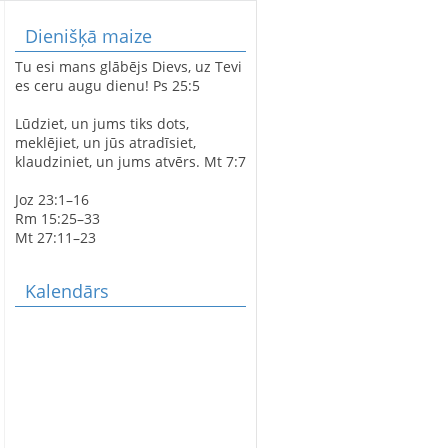
Dienišķā maize
LATVIJAS SIMTGADEI
Tu esi mans glābējs Dievs, uz Tevi
VELTĪTS
es ceru augu dienu! Ps 25:5
DIEVKALPOJUMS
SPĀRES BAZNĪCĀ
Lūdziet, un jums tiks dots,
meklējiet, un jūs atradīsiet,
klaudziniet, un jums atvērs. Mt 7:7
SPĀRES EVAŅĢĒLISKI
Joz 23:1–16
LUTERISKAJAI BAZNĪCAI
Rm 15:25–33
360
Mt 27:11–23
Kalendārs
AVE MARIS STELLA