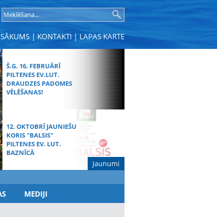
SĀKUMS
|
KONTAKTI
|
LAPAS KARTE
Š.G. 16. FEBRUĀRĪ
PILTENES EV.LUT.
DRAUDZES PADOMES
VĒLĒŠANAS!
12. OKTOBRĪ JAUNIEŠU
KORIS "BALSIS"
PILTENES EV. LUT.
BAZNĪCĀ
Jaunumi
MŪŽĪBAS SVĒTDIENAS
AS
MEDIJI
DIEVKALPOJUMS
SPĀRES BAZNĪCĀ