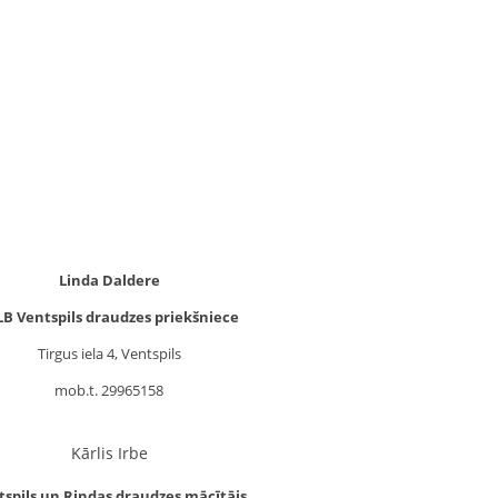
Linda Daldere
LB Ventspils draudzes priekšniece
Tirgus iela 4, Ventspils
mob.t. 29965158
Kārlis Irbe
tspils un Rindas draudzes mācītājs