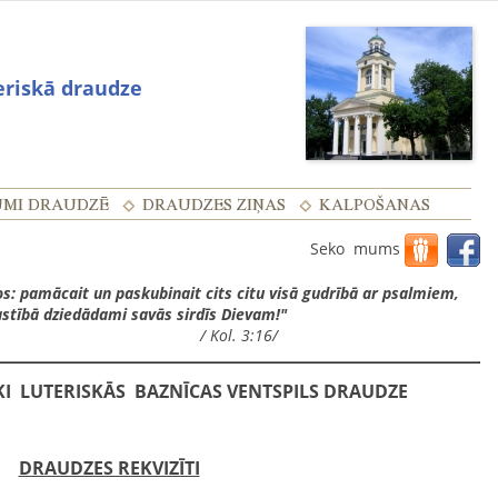
eriskā draudze
Seko mums
os: pamācait un paskubinait cits citu visā gudrībā ar psalmiem,
tībā dziedādami savās sirdīs Dievam!"
/ Kol. 3:16/
KI LUTERISKĀS BAZNĪCAS VENTSPILS DRAUDZE
DRAUDZES REKVIZĪTI