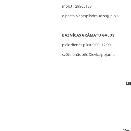
mob.t.: 29965158
e-pasts: ventspilsdraudze@lelb.lv
BAZNĪCAS GRĀMATU GALDS
piektdienās plkst 9:00 -12:00
svētdienās pēc Dievkalpojuma
LE
Ven