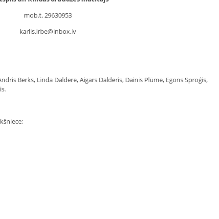
mob.t. 29630953
karlis.irbe@inbox.lv
ndris Berks, Linda Daldere, Aigars Dalderis, Dainis Plūme, Egons Sproģis,
is.
kšniece;