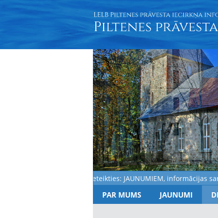
Aicinām pieteikties: JAUNUMIEM, informācijas saņemša
PAR MUMS
JAUNUMI
D