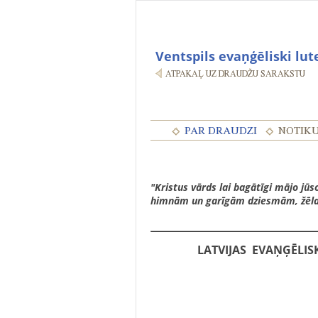
Ventspils evaņģēliski lut
"Kristus vārds lai bagātīgi mājo jūs
himnām un garīgām dziesmām, žēlas
LATVIJAS EVAŅĢĒLIS