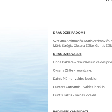
DRAUDZES PADOME
Svetlana Arcimoviča, Māris Arcimovičs, A
Māris Strūģis, Oksana Zālīte, Guntis Zālīt
DRAUDZES VALDE
Linda Daldere – draudzes un valdes prie
Oksana Zālīte – mantzine;
Dainis Plūme - valdes loceklis;
Guntars Gūtnamis – valdes loceklis;
Guntis Zālītis – valdes loceklis.
PADOMES KANDIDĀTI