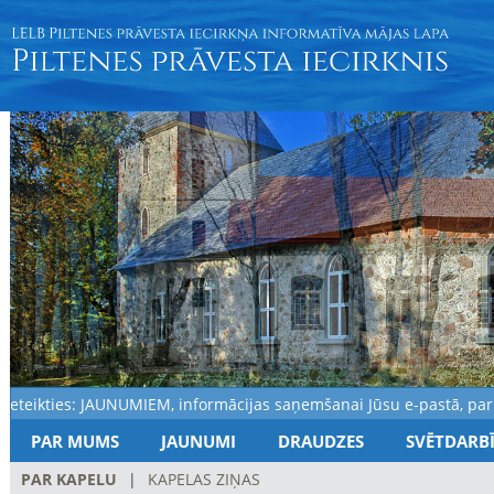
eikties: JAUNUMIEM, informācijas saņemšanai Jūsu e-pastā, par no
PAR MUMS
JAUNUMI
DRAUDZES
SVĒTDARB
PAR KAPELU
|
KAPELAS ZIŅAS