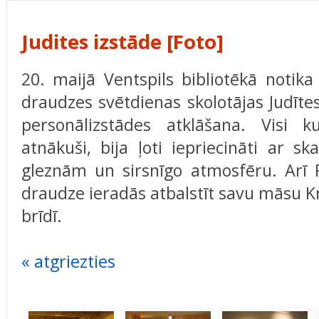
Judites izstāde [Foto]
20. maijā Ventspils bibliotēkā notik
draudzes svētdienas skolotājas Judītes
personālizstādes atklāšana. Visi ku
atnākuši, bija ļoti iepriecināti ar sk
gleznām un sirsnīgo atmosfēru. Arī P
draudze ieradās atbalstīt savu māsu Kr
brīdī.
« atgriezties