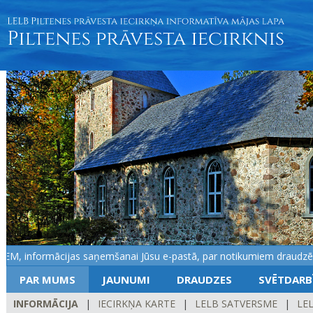
, informācijas saņemšanai Jūsu e-pastā, par notikumiem draudzēs...!
PAR MUMS
JAUNUMI
DRAUDZES
SVĒTDARB
INFORMĀCIJA
|
IECIRKŅA KARTE
|
LELB SATVERSME
|
LEL