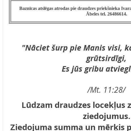
Baznīcas atslēgas atrodas pie draudzes priekšnieka Ivar
Ābeles tel. 26486614.
"Nāciet šurp pie Manis visi, k
grūtsirdīgi,
Es jūs gribu atviegl
/Mt. 11:28/
Lūdzam draudzes locekļus z
ziedojumus.
Ziedojuma summa un mērķis
p