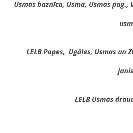
Usmas baznīca, Usma, Usmas pag., Ve
usm
LELB Popes, Ugāles, Usmas un Z
jani
LELB Usmas draud