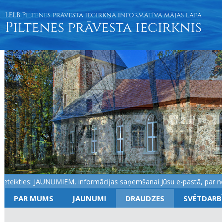
eikties: JAUNUMIEM, informācijas saņemšanai Jūsu e-pastā, par notik
PAR MUMS
JAUNUMI
DRAUDZES
SVĒTDARB