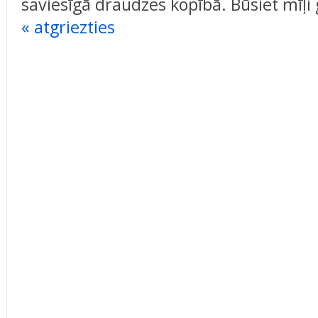
saviesīgā draudzes kopībā. Būsiet mīļi g
« atgriezties