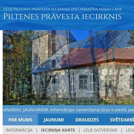
teikties: JAUNUMIEM, informācijas saņemšanai Jūsu e-pastā, par n
PAR MUMS
JAUNUMI
DRAUDZES
SVĒTDARB
INFORMĀCIJA
|
IECIRKŅA KARTE
|
LELB SATVERSME
|
LEL